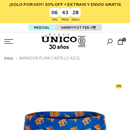
¡SOLO POR HOY! 30% OFF + EXTRA10 Y ENVÍO GRATIS
06
43
28
Hrs
Mins
Secs
MEDICAL
HARRY POTTER🪄🦉
Saltar
0
Inicio
BAÑADOR PLAYA CASTILLO AZUL
30%