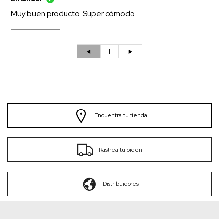
Muy buen producto. Super cómodo
◄
1
►
Encuentra tu tienda
Rastrea tu orden
Distribuidores