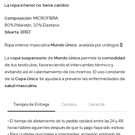
La ropa interior no tiene cambio
Composición:
MICROFIBRA
80% Poliéster, 20% Elastano
Silueta:
BRIEF
Ropa interior masculina
Mundo Único
avalada por urólogos 🎖
La
copa suspensorio
de
Mundo Único
permite la
comodidad
de tus testículos, favoreciendo el intercambio térmico y
evitando así el calentamiento de los mismos. El uso constante
de la
Copa Único t
e ayudará a prevenir las enfermedades de
salud masculina.
Tiempos de Entrega
Cambios
Garantía
• El tiempo de alistamiento de tu pedido oscilará entre las 24 y 48
horas hábiles siguientes después de que tu pago haya sido exitoso.
• Para ciudades principales e intermedias, el tiempo estimado de