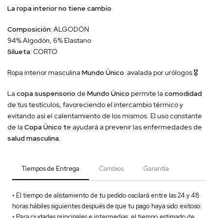
La ropa interior no tiene cambio
Composición:
ALGODÓN
94% Algodón, 6% Elastano
Silueta:
CORTO
Ropa interior masculina
Mundo Único
avalada por urólogos 🎖
La
copa suspensorio
de
Mundo Único
permite la
comodidad
de tus testículos, favoreciendo el intercambio térmico y
evitando así el calentamiento de los mismos. El uso constante
de la
Copa Único t
e ayudará a prevenir las enfermedades de
salud masculina.
Tiempos de Entrega
Cambios
Garantía
• El tiempo de alistamiento de tu pedido oscilará entre las 24 y 48
horas hábiles siguientes después de que tu pago haya sido exitoso.
• Para ciudades principales e intermedias, el tiempo estimado de