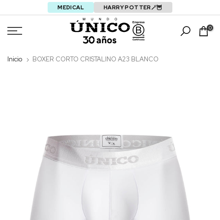
MEDICAL
HARRY POTTER🪄🦉
Saltar
0
Inicio
BOXER CORTO CRISTALINO A23 BLANCO