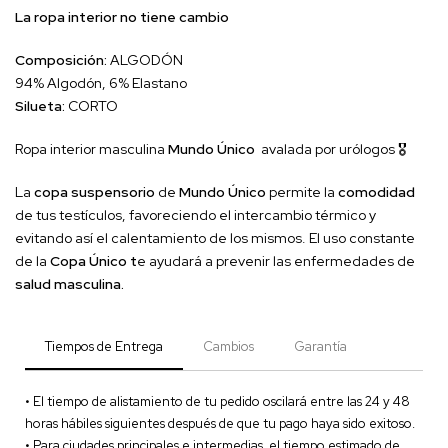
La ropa interior no tiene cambio
Composición:
ALGODÓN
94% Algodón, 6% Elastano
Silueta:
CORTO
Ropa interior masculina
Mundo Único
avalada por urólogos 🎖
La
copa suspensorio
de
Mundo Único
permite la
comodidad
de tus testículos, favoreciendo el intercambio térmico y
evitando así el calentamiento de los mismos. El uso constante
de la
Copa Único t
e ayudará a prevenir las enfermedades de
salud masculina.
Tiempos de Entrega
Cambios
Garantía
• El tiempo de alistamiento de tu pedido oscilará entre las 24 y 48
horas hábiles siguientes después de que tu pago haya sido exitoso.
• Para ciudades principales e intermedias, el tiempo estimado de