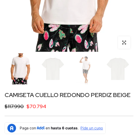
Click para 
CAMISETA CUELLO REDONDO PERDIZ BEIGE
$117.990
$70.794