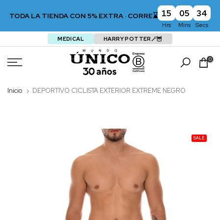
15
05
33
TODA LA TIENDA CON 5% EXTRA · CORRE⌛
Hrs
Mins
Secs
MEDICAL
HARRY POTTER🪄🦉
Saltar
0
Inicio
DEPORTIVO CICLISTA EXTERIOR EXTREME NEGRO
SALE